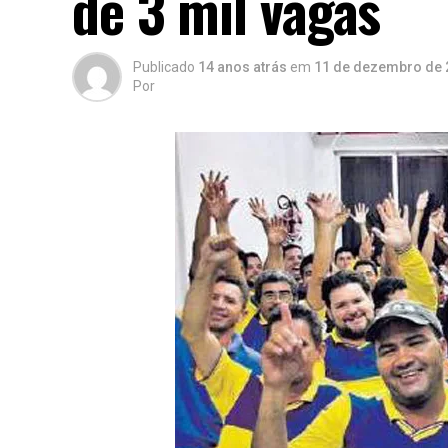
de 3 mil vagas
Publicado
14 anos atrás
em
11 de dezembro de 
Por