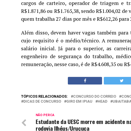
cargos de carteiro, operador de triagem e t
R$1.871,86 ou R$1.765,38, sendo R$1.004,02 de 
quem trabalha 27 dias por mês e R$612,26 para 2
Além disso, devem haver vagas também para t
cujo requisito é o médio/técnico. A remunera
salário inicial. Já para o superior, as carr
engenheiro de segurança do trabalho, médico
remuneração, nesse caso, é de R$4.608,35 ou R$4
TÓPICOS RELACIONADOS:
CONCURSO DO CORREIO
CONC
DICAS DE CONCURSO
GIRO EM IPIAU
HEAD
UBAITABA
NÃO PERCA
Estudante da UESC morre em acidente n
rodovia Ilhéus/Uruçuca