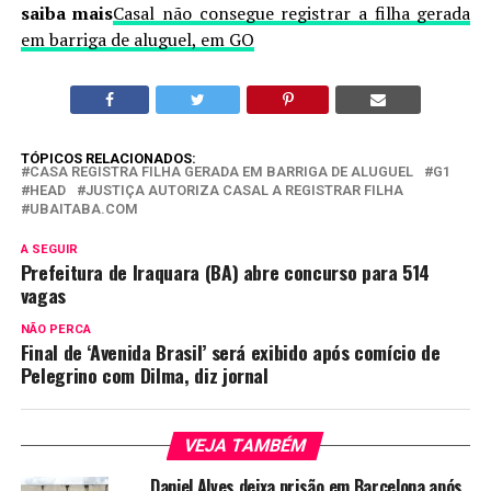
saiba mais
Casal não consegue registrar a filha gerada
em barriga de aluguel, em GO
TÓPICOS RELACIONADOS:
CASA REGISTRA FILHA GERADA EM BARRIGA DE ALUGUEL
G1
HEAD
JUSTIÇA AUTORIZA CASAL A REGISTRAR FILHA
UBAITABA.COM
A SEGUIR
Prefeitura de Iraquara (BA) abre concurso para 514
vagas
NÃO PERCA
Final de ‘Avenida Brasil’ será exibido após comício de
Pelegrino com Dilma, diz jornal
VEJA TAMBÉM
Daniel Alves deixa prisão em Barcelona após