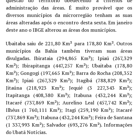
questão do território obedecendo a critérios de
administração das áreas. É muito provável que os
diversos municípios da microrregião tenham as suas
áreas alteradas após o encontro desta sexta. Em janeiro
deste ano o IBGE alterou as áreas dos municípios.
Ubaitaba saiu de 221,80 Km² para 178,80 Km². Outros
municípios da Bahia também tiveram suas áreas
divulgadas. Ibirataia (294,865 Km²); Ipiaú (267,329
Km²); Ibirapitanga (447,257 Km²); Ubaitaba (178,80
Km²); Gongogi (197,665 Km²); Barra do Rocha (208,352
Km²); Ipiaú (267,329 Km²); Itagibá (788,829 Km²);
Jitaúna (218,923 Km²); Jequié (3 227,343 Km²);
Itapitanga (408,380 Km²); Itabuna (432,244 Km²);
Itacaré (737,869 Km²); Aurelino Leal (457,742 Km²);
Ilhéus (1 760,111 Km²); Itagi (259,190 Km²); Itacaré
(737,869 Km²); Itabuna (432,244 Km²); Feira de Santana
(1 337,993 Km²); Salvador (693,276 Km²). Informações
do Ubatã Notícias.