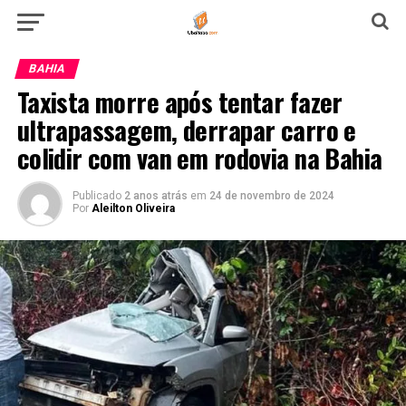
BAHIA
Taxista morre após tentar fazer
ultrapassagem, derrapar carro e
colidir com van em rodovia na Bahia
Publicado
2 anos atrás
em
24 de novembro de 2024
Por
Aleilton Oliveira