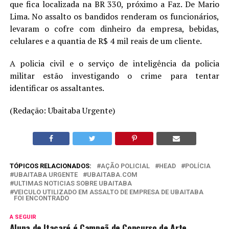
que fica localizada na BR 330, próximo a Faz. De Mario
Lima. No assalto os bandidos renderam os funcionários,
levaram o cofre com dinheiro da empresa, bebidas,
celulares e a quantia de R$ 4 mil reais de um cliente.
A policia civil e o serviço de inteligência da policia
militar estão investigando o crime para tentar
identificar os assaltantes.
(Redação: Ubaitaba Urgente)
TÓPICOS RELACIONADOS:
AÇÃO POLICIAL
HEAD
POLÍCIA
UBAITABA URGENTE
UBAITABA.COM
ULTIMAS NOTICIAS SOBRE UBAITABA
VEICULO UTILIZADO EM ASSALTO DE EMPRESA DE UBAITABA
FOI ENCONTRADO
A SEGUIR
Aluna de Itacaré é Campeã de Concurso de Arte