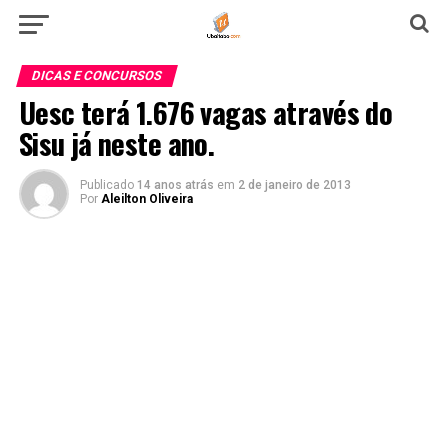
DICAS E CONCURSOS
Uesc terá 1.676 vagas através do
Sisu já neste ano.
Publicado
14 anos atrás
em
2 de janeiro de 2013
Por
Aleilton Oliveira