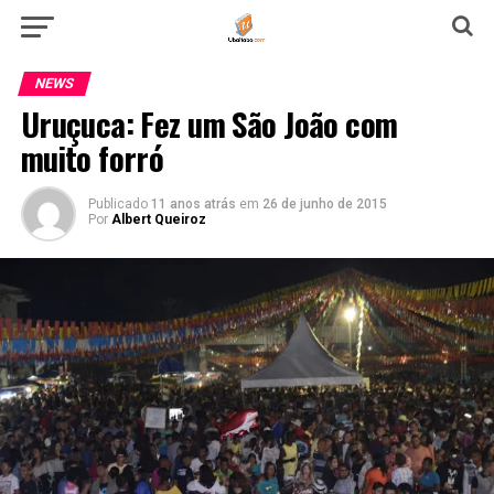
NEWS
Uruçuca: Fez um São João com
muito forró
Publicado
11 anos atrás
em
26 de junho de 2015
Por
Albert Queiroz