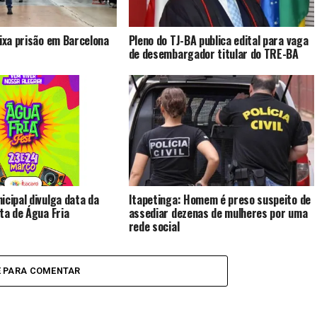
eixa prisão em Barcelona
Pleno do TJ-BA publica edital para vaga
de desembargador titular do TRE-BA
icipal divulga data da
Itapetinga: Homem é preso suspeito de
sta de Água Fria
assediar dezenas de mulheres por uma
rede social
E PARA COMENTAR