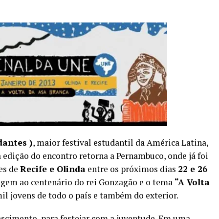
dantes )
, maior festival estudantil da América Latina,
 edição do encontro retorna a Pernambuco, onde já foi
des de
Recife e Olinda
entre os próximos dias
22 e 26
agem ao centenário do rei Gonzagão e o tema
“A Volta
il jovens de todo o país e também do exterior.
ascimento, para festejar com a juventude. Em uma