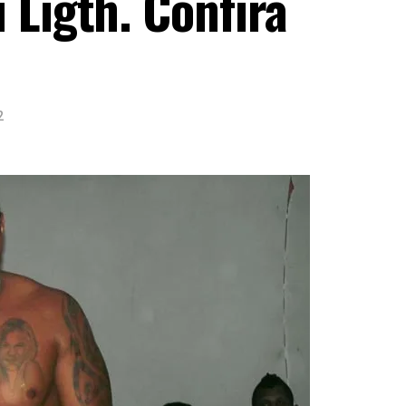
 Ligth. Confira
2