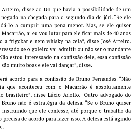
 Arteiro, disse ao
G1
que havia a possibilidade de um
 negado na chegada para o segundo dia de júri. “Se ele
judá-lo a cumprir uma pena menor. Mas, se ele quiser
 Macarrão, ai eu vou lutar para ele ficar mais de 40 anos
 a frigobar e nem whisky na cela”, disse José Arteiro.
nteressado se o goleiro vai admitir ou não ser o mandante
ão estou interessado na confissão dele, essa confissão
ão muito boas e ele vai dançar”, disse.
rá acordo para a confissão de Bruno Fernandes. “Não
ncia que aconteceu com o Macarrão é absolutamente
eito brasileiro”, disse Lúcio Adolfo. Outro advogado do
e Bruno não é estratégia da defesa. “Se o Bruno quiser
a instruindo que ele confesse, até porque o trabalho da
 precisa de acordo para fazer isso. A defesa está agindo
e.