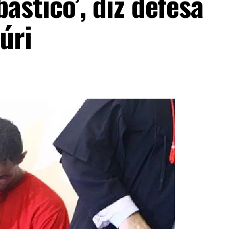
stico’, diz defesa
úri