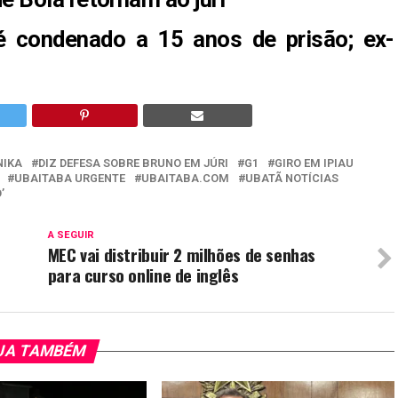
é condenado a 15 anos de prisão; ex-
IKA
DIZ DEFESA SOBRE BRUNO EM JÚRI
G1
GIRO EM IPIAU
UBAITABA URGENTE
UBAITABA.COM
UBATÃ NOTÍCIAS
’
A SEGUIR
MEC vai distribuir 2 milhões de senhas
para curso online de inglês
JA TAMBÉM