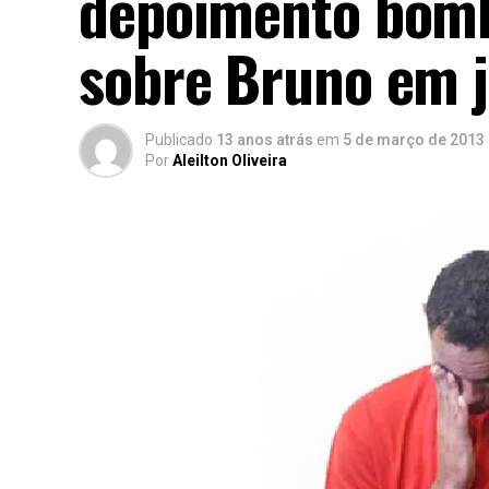
depoimento bombá
sobre Bruno em j
Publicado
13 anos atrás
em
5 de março de 2013
Por
Aleilton Oliveira