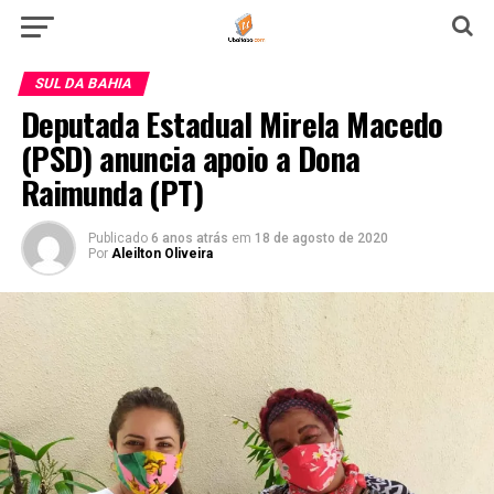
SUL DA BAHIA
Deputada Estadual Mirela Macedo
(PSD) anuncia apoio a Dona
Raimunda (PT)
Publicado
6 anos atrás
em
18 de agosto de 2020
Por
Aleilton Oliveira