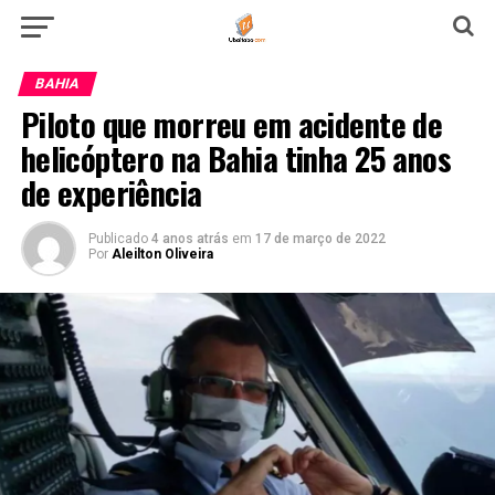
BAHIA
Piloto que morreu em acidente de
helicóptero na Bahia tinha 25 anos
de experiência
Publicado
4 anos atrás
em
17 de março de 2022
Por
Aleilton Oliveira