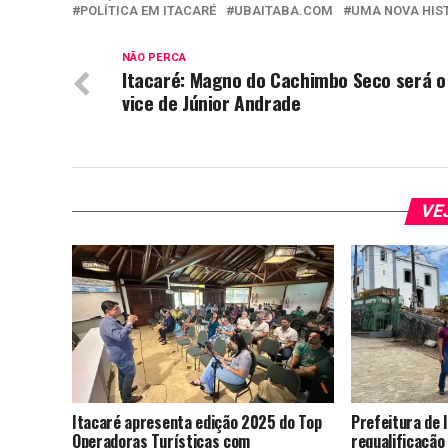
POLÍTICA EM ITACARÉ
UBAITABA.COM
UMA NOVA HIST
NÃO PERCA
Itacaré: Magno do Cachimbo Seco será o
vice de Júnior Andrade
VE
Itacaré apresenta edição 2025 do Top
Prefeitura de I
Operadoras Turísticas com
requalificação