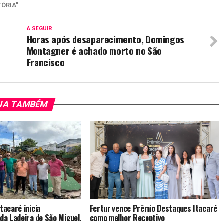
ÓRIA"
A SEGUIR
Horas após desaparecimento, Domingos
Montagner é achado morto no São
Francisco
JA TAMBÉM
tacaré inicia
Fertur vence Prêmio Destaques Itacaré
 da Ladeira de São Miguel,
como melhor Receptivo