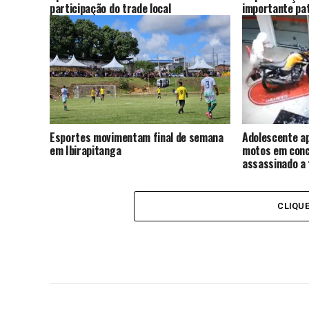
participação do trade local
importante pat
cidade
Esportes movimentam final de semana
Adolescente ap
em Ibirapitanga
motos em conc
assassinado a 
solto
CLIQU