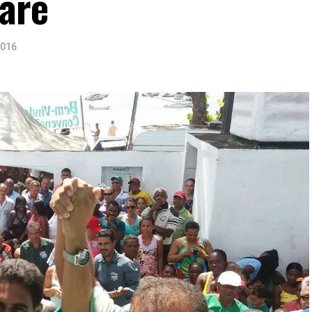
caré
2016