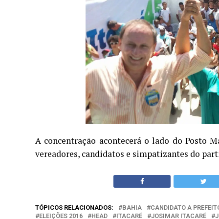
A concentração acontecerá o lado do Posto Ma
vereadores, candidatos e simpatizantes do part
TÓPICOS RELACIONADOS:
BAHIA
CANDIDATO A PREFEIT
ELEIÇÕES 2016
HEAD
ITACARÉ
JOSIMAR ITACARÉ
J