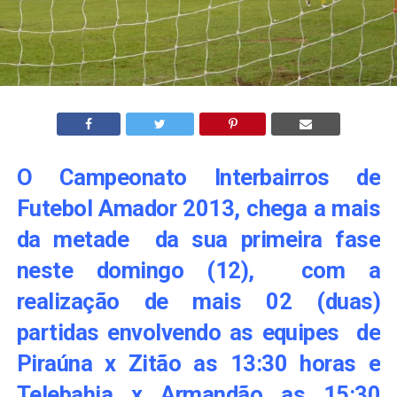
O Campeonato Interbairros de
Futebol Amador 2013, chega a mais
da metade da sua primeira fase
neste domingo (12), com a
realização de mais 02 (duas)
partidas envolvendo as equipes de
Piraúna x Zitão as 13:30 horas e
Telebahia x Armandão as 15:30