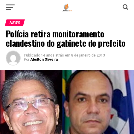
NEWS
Polícia retira monitoramento
clandestino do gabinete do prefeito
Publicado
14 anos atrás
em
8 de janeiro de 2013
Por
Aleilton Oliveira