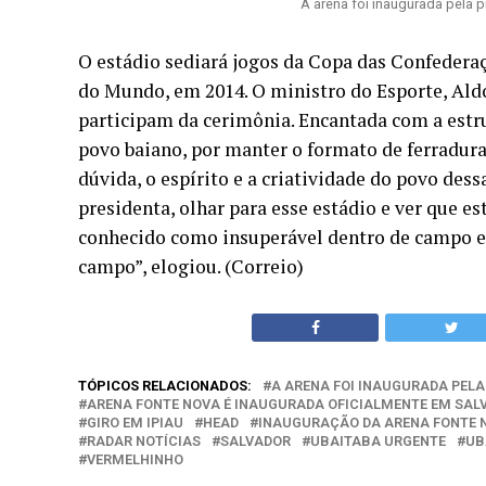
A arena foi inaugurada pela p
O estádio sediará jogos da Copa das Confedera
do Mundo, em 2014. O ministro do Esporte, Ald
participam da cerimônia. Encantada com a estru
povo baiano, por manter o formato de ferradura
dúvida, o espírito e a criatividade do povo des
presidenta, olhar para esse estádio e ver que 
conhecido como insuperável dentro de campo e
campo”, elogiou. (Correio)
TÓPICOS RELACIONADOS:
A ARENA FOI INAUGURADA PELA
ARENA FONTE NOVA É INAUGURADA OFICIALMENTE EM SAL
GIRO EM IPIAU
HEAD
INAUGURAÇÃO DA ARENA FONTE 
RADAR NOTÍCIAS
SALVADOR
UBAITABA URGENTE
UB
VERMELHINHO