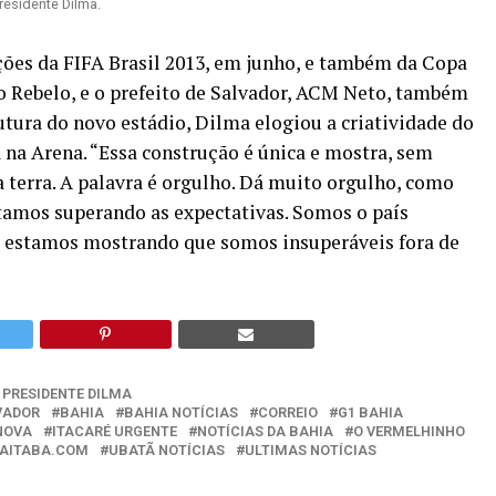
residente Dilma.
ções da FIFA Brasil 2013, em junho, e também da Copa
o Rebelo, e o prefeito de Salvador, ACM Neto, também
tura do novo estádio, Dilma elogiou a criatividade do
 na Arena. “Essa construção é única e mostra, sem
sa terra. A palavra é orgulho. Dá muito orgulho, como
estamos superando as expectativas. Somos o país
 estamos mostrando que somos insuperáveis fora de
 PRESIDENTE DILMA
VADOR
BAHIA
BAHIA NOTÍCIAS
CORREIO
G1 BAHIA
NOVA
ITACARÉ URGENTE
NOTÍCIAS DA BAHIA
O VERMELHINHO
AITABA.COM
UBATÃ NOTÍCIAS
ULTIMAS NOTÍCIAS