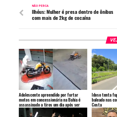
NÃO PERCA
Ilhéus: Mulher é presa dentro de ônibus
com mais de 2kg de cocaína
VE
Adolescente apreendido por furtar
Idoso tenta fu
motos em concessionária na Bahia é
baleado nas co
assassinado a tiros um dia após ser
Costa
solto