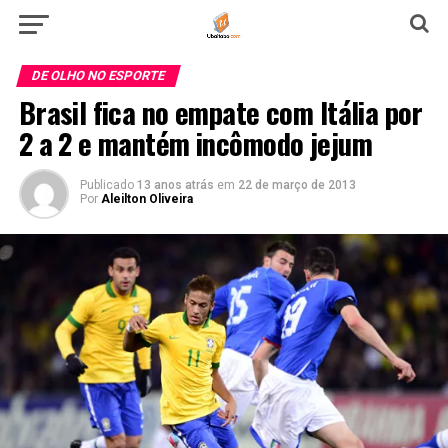
DE OLHO NO ESPORTE
Brasil fica no empate com Itália por
2 a 2 e mantém incômodo jejum
Publicado
13 anos atrás
em
22 de março de 2013
Por
Aleilton Oliveira