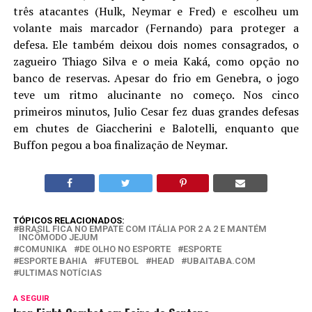
três atacantes (Hulk, Neymar e Fred) e escolheu um
volante mais marcador (Fernando) para proteger a
defesa. Ele também deixou dois nomes consagrados, o
zagueiro Thiago Silva e o meia Kaká, como opção no
banco de reservas. Apesar do frio em Genebra, o jogo
teve um ritmo alucinante no começo. Nos cinco
primeiros minutos, Julio Cesar fez duas grandes defesas
em chutes de Giaccherini e Balotelli, enquanto que
Buffon pegou a boa finalização de Neymar.
TÓPICOS RELACIONADOS:
BRASIL FICA NO EMPATE COM ITÁLIA POR 2 A 2 E MANTÉM
INCÔMODO JEJUM
COMUNIKA
DE OLHO NO ESPORTE
ESPORTE
ESPORTE BAHIA
FUTEBOL
HEAD
UBAITABA.COM
ULTIMAS NOTÍCIAS
A SEGUIR