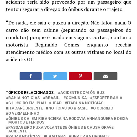
acidente teria sido provocado por um passageiro que
tentou segurar a direção do ônibus durante o trajeto.
“Do nada, ele saiu e puxou a direção. Não falou nada. O
carro não tem cabine (separando os passageiros do
condutor) porque é usado em viagens curtas”, contou o
motorista Reginaldo Gomes enquanto recebia
atendimento médico com as outras vítimas no local do
acidente. G1
TÓPICOS RELACIONADOS:
ACIDENTE COM ÔNIBUS
BAHIA NOTÍCIAS
BRASIL.
COMUNIKA
ESPORTE BAHIA
G1
GIRO EM IPIAU
HEAD
ITABUNA NOTÍCIAS
ITACARÉ URGENTE
NOTÍCIAS DO BRASIL
O CORREIO
O VERMELHINHO
ÔNIBUS CAI EM RIBANCEIRA NA RODOVIA ANHANGUERA E DEIXA
MORTOS E FERIDOS
PASSAGEIRO PUXA VOLANTE DE ÔNIBUS E CAUSA GRAVE
ACIDENTE
RADAR NOTÍCIAS
UBAITABA
UBAITABA URGENTE