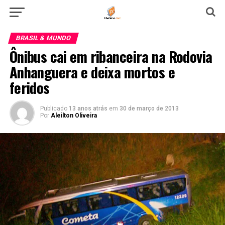
BRASIL & MUNDO
Ônibus cai em ribanceira na Rodovia
Anhanguera e deixa mortos e
feridos
Publicado
13 anos atrás
em
30 de março de 2013
Por
Aleilton Oliveira