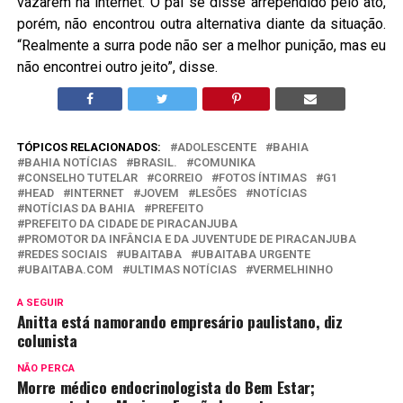
vazarem na internet. O pai se disse arrependido pelo ato,
porém, não encontrou outra alternativa diante da situação.
“Realmente a surra pode não ser a melhor punição, mas eu
não encontrei outro jeito”, disse.
TÓPICOS RELACIONADOS:
ADOLESCENTE
BAHIA
BAHIA NOTÍCIAS
BRASIL.
COMUNIKA
CONSELHO TUTELAR
CORREIO
FOTOS ÍNTIMAS
G1
HEAD
INTERNET
JOVEM
LESÕES
NOTÍCIAS
NOTÍCIAS DA BAHIA
PREFEITO
PREFEITO DA CIDADE DE PIRACANJUBA
PROMOTOR DA INFÂNCIA E DA JUVENTUDE DE PIRACANJUBA
REDES SOCIAIS
UBAITABA
UBAITABA URGENTE
UBAITABA.COM
ULTIMAS NOTÍCIAS
VERMELHINHO
A SEGUIR
Anitta está namorando empresário paulistano, diz
colunista
NÃO PERCA
Morre médico endocrinologista do Bem Estar;