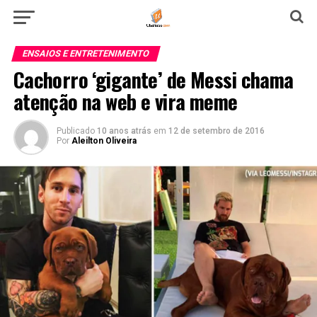
ENSAIOS E ENTRETENIMENTO
Cachorro ‘gigante’ de Messi chama
atenção na web e vira meme
Publicado
10 anos atrás
em
12 de setembro de 2016
Por
Aleilton Oliveira